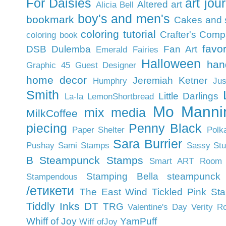
For Daisies
art jou
Altered art
Alicia Bell
boy's and men's
bookmark
Cakes and 
coloring tutorial
Crafter's Com
coloring book
favo
DSB
Dulemba
Fan Art
Emerald Fairies
Halloween
han
Graphic 45
Guest Designer
home decor
Jeremiah Ketner
Humphry
Jus
Smith
Little Darlings
La-la
LemonShortbread
Mo Manni
mix media
MilkCoffee
piecing
Penny Black
Paper Shelter
Polk
Sara Burrier
Pushay
Sami Stamps
Sassy Stu
B Steampunck Stamps
Smart ART Room
Stamping Bella
steampunck
Stampendous
/eтикети
The East Wind
Tickled Pink St
Tiddly Inks DT
TRG
Valentine's Day
Verity R
Whiff of Joy
YamPuff
Wiff ofJoy