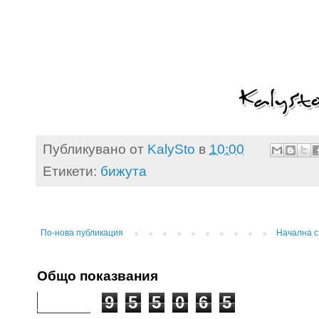
Публикувано от
KalySto
в
10:00
Етикети:
бижута
По-нова публикация
Начална 
Общо показвания
9
5
5
0
6
5