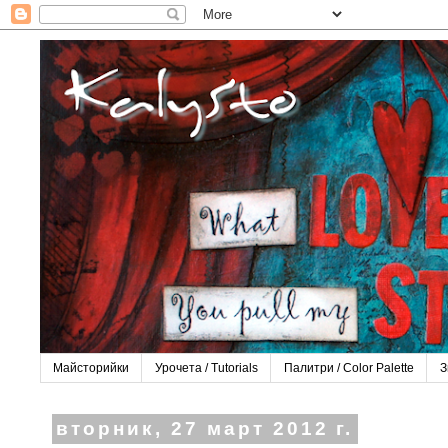
Майсторийки
Урочета / Tutorials
Палитри / Color Рalette
З
вторник, 27 март 2012 г.