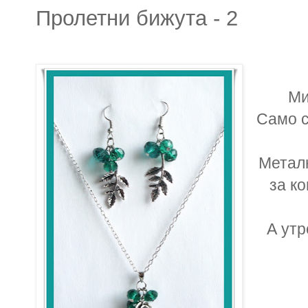
Пролетни бижута - 2
Ми
Само с
Металн
за ко
А утр