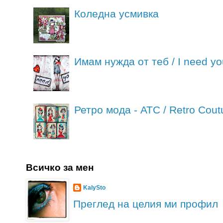
Коледна усмивка
Имам нужда от теб / I need yo
Ретро мода - АТС / Retro Cout
Всичко за мен
KalySto
Преглед на целия ми профил