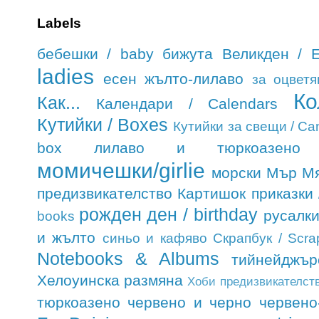
Labels
бебешки / baby
бижута
Великден / E
ladies
есен
жълто-лилаво
за оцветя
Ко
Как...
Календари / Calendars
Кутийки / Boxes
Кутийки за свещи / Ca
box
лилаво и тюркоазено
момичешки/girlie
морски
Мър М
предизвикателство Картишок
приказки /
рожден ден / birthday
русалк
books
и жълто
синьо и кафяво
Скрапбук / Scra
Notebooks & Albums
тийнейджър
Хелоуинска размяна
Хоби предизвикателст
тюркоазено
червено и черно
червено